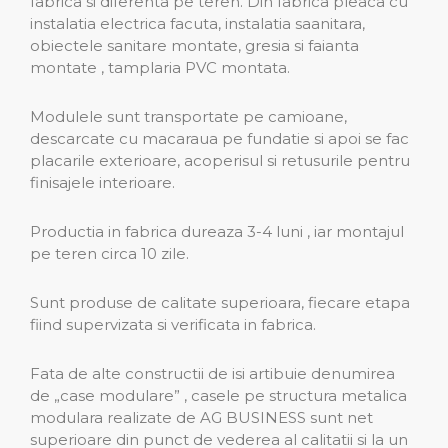
fabrica si diferenta pe teren. Din fabrica pleaca cu
instalatia electrica facuta, instalatia saanitara,
obiectele sanitare montate, gresia si faianta
montate , tamplaria PVC montata.
Modulele sunt transportate pe camioane,
descarcate cu macaraua pe fundatie si apoi se fac
placarile exterioare, acoperisul si retusurile pentru
finisajele interioare.
Productia in fabrica dureaza 3-4 luni , iar montajul
pe teren circa 10 zile.
Sunt produse de calitate superioara, fiecare etapa
fiind supervizata si verificata in fabrica.
Fata de alte constructii de isi artibuie denumirea
de „case modulare” , casele pe structura metalica
modulara realizate de AG BUSINESS sunt net
superioare din punct de vederea al calitatii si la un