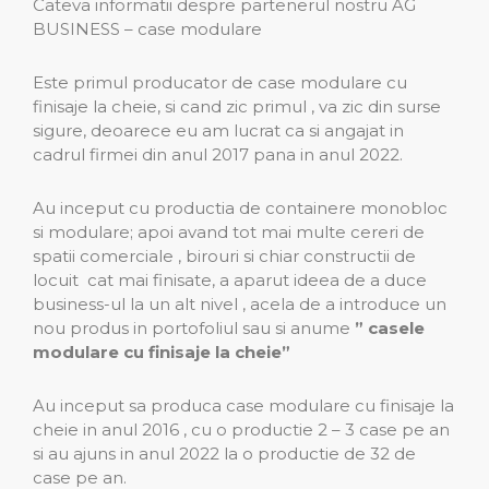
Cateva informatii despre partenerul nostru AG
BUSINESS – case modulare
Este primul producator de case modulare cu
finisaje la cheie, si cand zic primul , va zic din surse
sigure, deoarece eu am lucrat ca si angajat in
cadrul firmei din anul 2017 pana in anul 2022.
Au inceput cu productia de containere monobloc
si modulare; apoi avand tot mai multe cereri de
spatii comerciale , birouri si chiar constructii de
locuit cat mai finisate, a aparut ideea de a duce
business-ul la un alt nivel , acela de a introduce un
nou produs in portofoliul sau si anume
” casele
modulare cu finisaje la cheie”
Au inceput sa produca case modulare cu finisaje la
cheie in anul 2016 , cu o productie 2 – 3 case pe an
si au ajuns in anul 2022 la o productie de 32 de
case pe an.