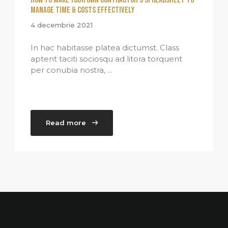
How to Make Your Own Contractor’s Spreadsheet to
Manage Time & Costs Effectively
4 decembrie 2021
In hac habitasse platea dictumst. Class
aptent taciti sociosqu ad litora torquent
per conubia nostra, ...
Read more